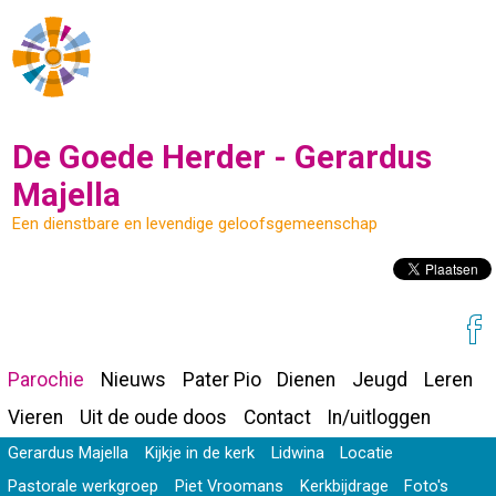
De Goede Herder - Gerardus
Majella
Een dienstbare en levendige geloofsgemeenschap
Parochie
Nieuws
Pater Pio
Dienen
Jeugd
Leren
Vieren
Uit de oude doos
Contact
In/uitloggen
Gerardus Majella
Kijkje in de kerk
Lidwina
Locatie
Pastorale werkgroep
Piet Vroomans
Kerkbijdrage
Foto's