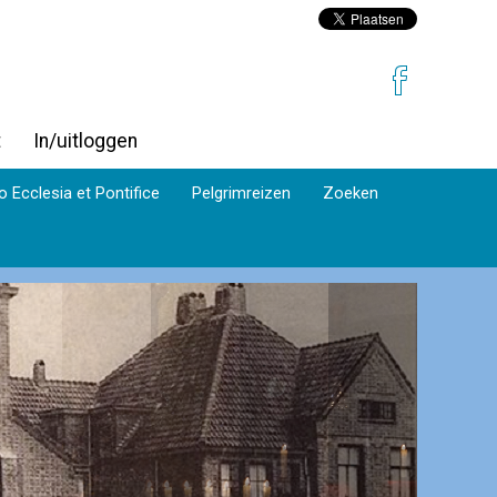
t
In/uitloggen
o Ecclesia et Pontifice
Pelgrimreizen
Zoeken