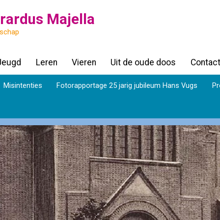
rardus Majella
nschap
Jeugd
Leren
Vieren
Uit de oude doos
Contac
Misintenties
Fotorapportage 25 jarig jubileum Hans Vugs
Pr