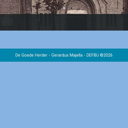
De Goede Herder - Gerardus Majella
-
DEFBU
©2026