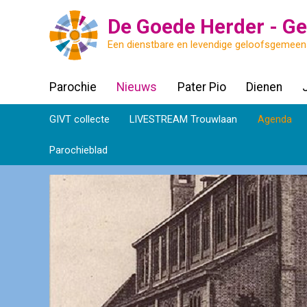
De Goede Herder - Ge
Een dienstbare en levendige geloofsgemee
Parochie
Nieuws
Pater Pio
Dienen
GIVT collecte
LIVESTREAM Trouwlaan
Agenda
Parochieblad