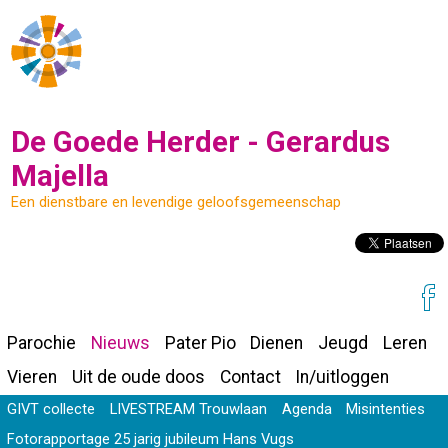
De Goede Herder - Gerardus
Majella
Een dienstbare en levendige geloofsgemeenschap
Parochie
Nieuws
Pater Pio
Dienen
Jeugd
Leren
Vieren
Uit de oude doos
Contact
In/uitloggen
GIVT collecte
LIVESTREAM Trouwlaan
Agenda
Misintenties
Fotorapportage 25 jarig jubileum Hans Vugs